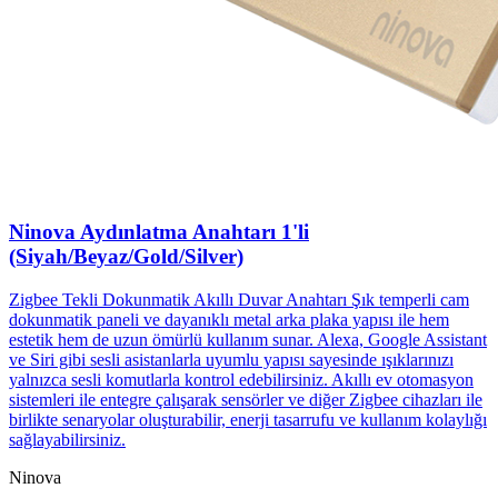
Ninova Aydınlatma Anahtarı 1'li
(Siyah/Beyaz/Gold/Silver)
Zigbee Tekli Dokunmatik Akıllı Duvar Anahtarı Şık temperli cam
dokunmatik paneli ve dayanıklı metal arka plaka yapısı ile hem
estetik hem de uzun ömürlü kullanım sunar. Alexa, Google Assistant
ve Siri gibi sesli asistanlarla uyumlu yapısı sayesinde ışıklarınızı
yalnızca sesli komutlarla kontrol edebilirsiniz. Akıllı ev otomasyon
sistemleri ile entegre çalışarak sensörler ve diğer Zigbee cihazları ile
birlikte senaryolar oluşturabilir, enerji tasarrufu ve kullanım kolaylığı
sağlayabilirsiniz.
Ninova