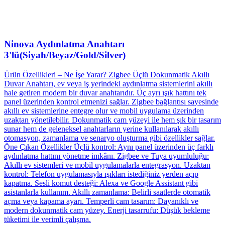
Ninova Aydınlatma Anahtarı
3'lü(Siyah/Beyaz/Gold/Silver)
Ürün Özellikleri – Ne İşe Yarar? Zigbee Üçlü Dokunmatik Akıllı
Duvar Anahtarı, ev veya iş yerindeki aydınlatma sistemlerini akıllı
hale getiren modern bir duvar anahtarıdır. Üç ayrı ışık hattını tek
panel üzerinden kontrol etmenizi sağlar. Zigbee bağlantısı sayesinde
akıllı ev sistemlerine entegre olur ve mobil uygulama üzerinden
uzaktan yönetilebilir. Dokunmatik cam yüzeyi ile hem şık bir tasarım
sunar hem de geleneksel anahtarların yerine kullanılarak akıllı
otomasyon, zamanlama ve senaryo oluşturma gibi özellikler sağlar.
Öne Çıkan Özellikler Üçlü kontrol: Aynı panel üzerinden üç farklı
aydınlatma hattını yönetme imkânı. Zigbee ve Tuya uyumluluğu:
Akıllı ev sistemleri ve mobil uygulamalarla entegrasyon. Uzaktan
kontrol: Telefon uygulamasıyla ışıkları istediğiniz yerden açıp
kapatma. Sesli komut desteği: Alexa ve Google Assistant gibi
asistanlarla kullanım. Akıllı zamanlama: Belirli saatlerde otomatik
açma veya kapama ayarı. Temperli cam tasarım: Dayanıklı ve
modern dokunmatik cam yüzey. Enerji tasarrufu: Düşük bekleme
tüketimi ile verimli çalışma.