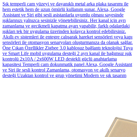
Şık temperli cam yüzeyi ve dayanıklı metal arka plaka tasarımı ile
hem estetik hem de uzun ömürlü kullanım sunar. Alexa, Google
Assistant ve Siri gibi sesli asistanlarla uyumlu olması sayesinde
ışıklarınızı yalnızca sesinizle yönetebilirsiniz. Her kanal için ayrı
zamanlama ve gecikmeli kapatma ayarı yapabilir, farklı odalardaki
ışıkları tek bir uygulama üzerinden kolayca kontrol edebilirsiniz.
Akıllı ev sistemleri ile entegre çalışarak hareket sensörleri veya kapı
sensörleri ile otomasyon senaryoları oluşturmanıza da olanak sağlar.
Öne Çıkan Özellikler Zigbee 3.0 kablosuz bağlantı teknolojisi Tuya
ve Smart Life mobil uygulama desteği 2 ayrı kanal ile bağımsız ışık
kontrolü 2x10A / 2x600W LED destekli güçlü anahtarlama
kapasitesi Temperli cam dokunmatik panel Alexa, Google Assistant
ve Siri ile sesli kontrol Zamanlama, otomasyon ve akıllı senaryo
desteği Uzaktan kontrol ve grup yönetimi Modern ve şık tasarım