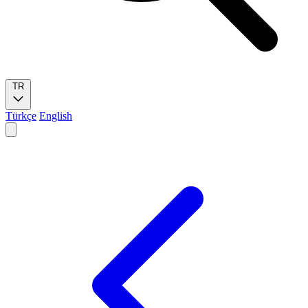
TR
Türkçe
English