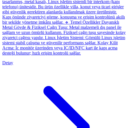
tasarlanmış, metal kasalı, Linux işletim sistemli bir interkom (kapı
telefonu) ünitesidir. Bu ürün özellikle villa, konut veya ticari girişler
gibi güvenlik gerektiren alanlarda kullanılmak üzere üretilmiştir.
Kapı önünde ziyaretçiyi görme, konuşma ve erişim kontrolünü akıllı
bir şekilde yönetme imkânı sağlar. 🔹 Temel Özellikler Dayanıklı
Metal Gövde & Fiziksel Çağrı Tuşu: Metal malzemeli dış panel ile
sağlam ve uzun ömürlü kullanım. Fiziksel çağrı tuşu sayesinde kolay
ziyaretçi çağrısı yapılır. Linux İşletim Sistemi: Gömülü Linux işletim
sistemi stabil çalışma ve güvenilir performans sağlar. Kolay Kilit
Açma: İç monitör üzerinden veya IC/ID/NFC kart ile kapı açma
desteği bulunur; hızlı erişim kontrolü sağlar.
Detay