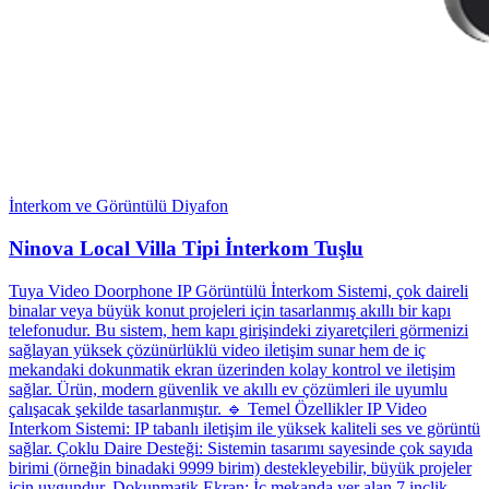
İnterkom ve Görüntülü Diyafon
Ninova Local Villa Tipi İnterkom Tuşlu
Tuya Video Doorphone IP Görüntülü İnterkom Sistemi, çok daireli
binalar veya büyük konut projeleri için tasarlanmış akıllı bir kapı
telefonudur. Bu sistem, hem kapı girişindeki ziyaretçileri görmenizi
sağlayan yüksek çözünürlüklü video iletişim sunar hem de iç
mekandaki dokunmatik ekran üzerinden kolay kontrol ve iletişim
sağlar. Ürün, modern güvenlik ve akıllı ev çözümleri ile uyumlu
çalışacak şekilde tasarlanmıştır. 🔹 Temel Özellikler IP Video
Interkom Sistemi: IP tabanlı iletişim ile yüksek kaliteli ses ve görüntü
sağlar. Çoklu Daire Desteği: Sistemin tasarımı sayesinde çok sayıda
birimi (örneğin binadaki 9999 birim) destekleyebilir, büyük projeler
için uygundur. Dokunmatik Ekran: İç mekanda yer alan 7 inçlik