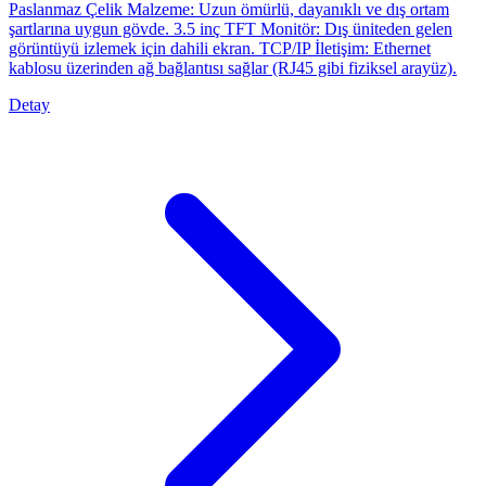
Paslanmaz Çelik Malzeme: Uzun ömürlü, dayanıklı ve dış ortam
şartlarına uygun gövde. 3.5 inç TFT Monitör: Dış üniteden gelen
görüntüyü izlemek için dahili ekran. TCP/IP İletişim: Ethernet
kablosu üzerinden ağ bağlantısı sağlar (RJ45 gibi fiziksel arayüz).
Detay