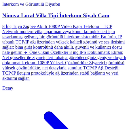
İnterkom ve Görüntülü Diyafon
Ninova Local Villa Tipi İnterkom Siyah Cam
8 İnç Tuya Zigbee Akıllı 1080P Video Kapı Telefonu – TCP
Network modern villa, apartman veya konut kompleksleri için
tasarlanmış gelişmiş bir görüntülü interkom sistemidir. Bu ürün, IP
tabanlı TCP/IP ağı üzerinden yüksek kaliteli görüntü ve ses iletişimi
sağlar; bina giriş kontrolünü daha akıllı, güvenli ve kullanıcı dostu
hale getirir. 🔹 Öne Çıkan Özellikler 8 inç IPS Dokunmatik Ekran:
Net görseller ile ziyaretçileri rahatça görebileceğiniz geniş ve duyarlı
dokunmatik ekran. 1080P Yüksek Çözünürlük: Ziyaretçi görüntüsü
yüksek çözünürlükte, net detaylarla sunulur. TCP/IP Ağ Desteği:
TCP/IP iletişim protokolüyle ağ üzerinden stabil bağlantı ve veri
aktarımı sağlar.
Detay