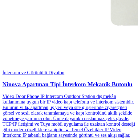
İnterkom ve Görüntülü Diyafon
Ninova Apartman Tipi İnterkom Mekanik Butonlu
Video Door Phone IP Intercom Outdoor Station dış mekân
kullanımına uygun bir IP video kapı telefonu ve interkom sistemidir.
Bu ürün villa, apartman, iş yeri veya site girişlerinde ziyaretçileri
görsel ve sesli olarak tanımlamaya ve kapı kontrolünü akıllı şekilde
yönetmeye yardımcı olur. Ünite dayanıklı paslanmaz çelik gövde,
TCP/IP iletişimi ve Tuya mobil uygulama ile uzaktan kontrol desteği
gibi modern özelliklere sahiptir. 🔹 Temel Özellikler IP Video
Interkom: IP tabanlı bağlantı sayesinde görüntü ve ses akışı sağlar.