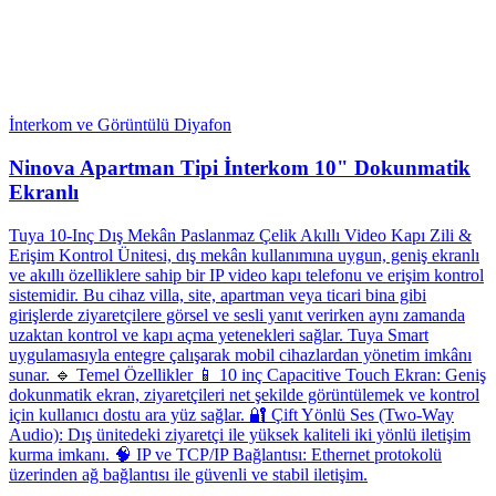
İnterkom ve Görüntülü Diyafon
Ninova Apartman Tipi İnterkom 10" Dokunmatik
Ekranlı
Tuya 10-Inç Dış Mekân Paslanmaz Çelik Akıllı Video Kapı Zili &
Erişim Kontrol Ünitesi, dış mekân kullanımına uygun, geniş ekranlı
ve akıllı özelliklere sahip bir IP video kapı telefonu ve erişim kontrol
sistemidir. Bu cihaz villa, site, apartman veya ticari bina gibi
girişlerde ziyaretçilere görsel ve sesli yanıt verirken aynı zamanda
uzaktan kontrol ve kapı açma yetenekleri sağlar. Tuya Smart
uygulamasıyla entegre çalışarak mobil cihazlardan yönetim imkânı
sunar. 🔹 Temel Özellikler 📱 10 inç Capacitive Touch Ekran: Geniş
dokunmatik ekran, ziyaretçileri net şekilde görüntülemek ve kontrol
için kullanıcı dostu ara yüz sağlar. 🔐 Çift Yönlü Ses (Two-Way
Audio): Dış ünitedeki ziyaretçi ile yüksek kaliteli iki yönlü iletişim
kurma imkanı. 🧠 IP ve TCP/IP Bağlantısı: Ethernet protokolü
üzerinden ağ bağlantısı ile güvenli ve stabil iletişim.