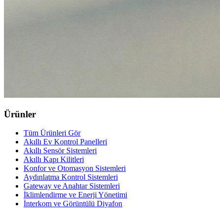
Ürünler
Tüm Ürünleri Gör
Akıllı Ev Kontrol Panelleri
Akıllı Sensör Sistemleri
Akıllı Kapı Kilitleri
Konfor ve Otomasyon Sistemleri
Aydınlatma Kontrol Sistemleri
Gateway ve Anahtar Sistemleri
İklimlendirme ve Enerji Yönetimi
İnterkom ve Görüntülü Diyafon