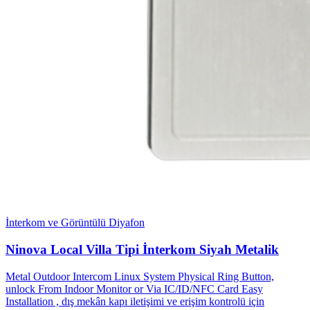
İnterkom ve Görüntülü Diyafon
Ninova Local Villa Tipi İnterkom Siyah Metalik
Metal Outdoor Intercom Linux System Physical Ring Button,
unlock From Indoor Monitor or Via IC/ID/NFC Card Easy
Installation , dış mekân kapı iletişimi ve erişim kontrolü için