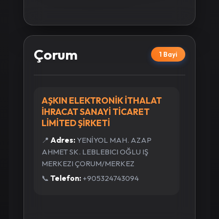
Çorum
1 Bayi
AŞKIN ELEKTRONİK İTHALAT
İHRACAT SANAYİ TİCARET
LİMİTED ŞİRKETİ
📍
Adres:
YENİYOL MAH. AZAP
AHMET SK. LEBLEBICI OĞLU IŞ
MERKEZI ÇORUM/MERKEZ
📞
Telefon:
+905324743094